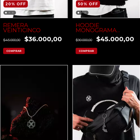
20
%
OFF
50
%
OFF
REMERA
HOODIE
VEINTICINCO
MONOGRAMA
FLOCK
$36.000,00
$45.000,00
$45.000,00
$90.000,00
COMPRAR
COMPRAR