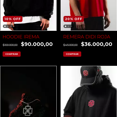
10
%
OFF
20
%
OFF
HOODIE IREMA
REMERA DIDI ROJA
$90.000,00
$36.000,00
$100.000,00
$45.000,00
COMPRAR
COMPRAR