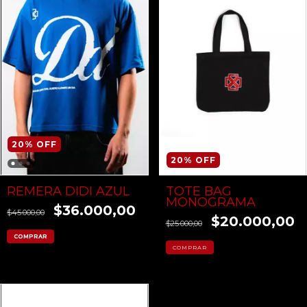
20
%
OFF
20
%
OFF
TOTE BAG
REMERA DIDI AZUL
MONOGRAMA
$36.000,00
$45.000,00
$20.000,00
$25.000,00
COMPRAR