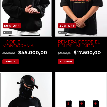
50
%
OFF
50
%
OFF
HOODIE
REMERA DESDE EL
MONOGRAMA
FIN DEL MUNDO
BORDADO
NEGRA
$45.000,00
$17.500,00
$90.000,00
$35.000,00
COMPRAR
COMPRAR