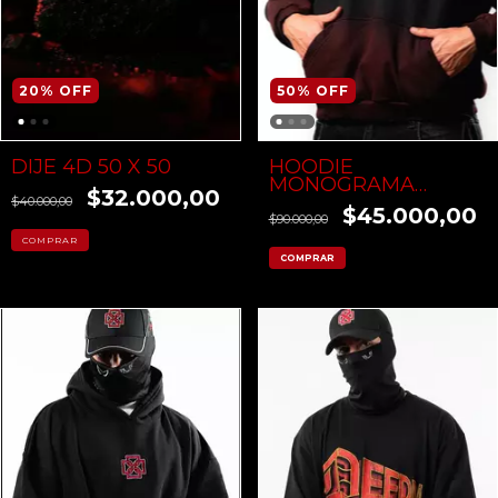
20
%
OFF
50
%
OFF
DIJE 4D 50 X 50
HOODIE
MONOGRAMA
$32.000,00
DEGRADE ROJO
$40.000,00
$45.000,00
$90.000,00
COMPRAR