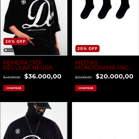
20
%
OFF
20
%
OFF
MEDIAS
REMERA DIDI
MONOGRAMA PACK
REGULAR NEGRA
X3
$20.000,00
$36.000,00
$25.000,00
$45.000,00
COMPRAR
COMPRAR