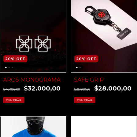
20
%
OFF
20
%
OFF
AROS MONOGRAMA
SAFE GRIP
$32.000,00
$28.000,00
$40.000,00
$35.000,00