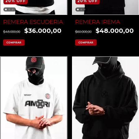
20
%
OFF
20
%
OFF
REMERA ESCUDERIA
REMERA IREMA
$36.000,00
$48.000,00
$45.000,00
$60.000,00
COMPRAR
COMPRAR