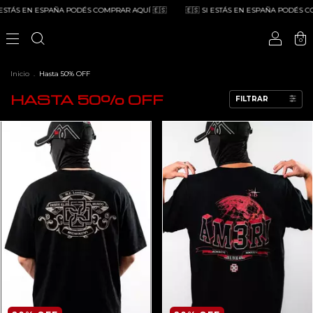
EN ESPAÑA PODÉS COMPRAR AQUÍ 🇪🇸
🇪🇸 SI ESTÁS EN ESPAÑA PODÉS COMPRAR 
0
Inicio
.
Hasta 50% OFF
HASTA 50% OFF
FILTRAR