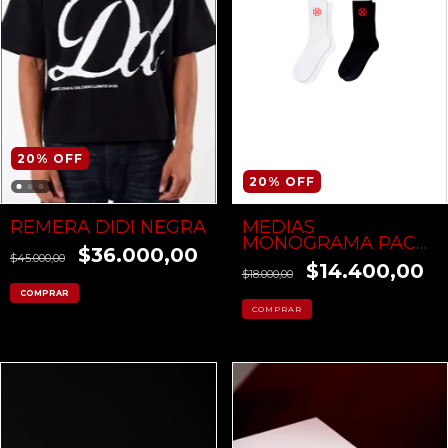
20
%
OFF
20
%
OFF
MEDIAS
REMERA DIDI NEGRA
MONOGRAMA PACK
$36.000,00
X 2
$45.000,00
$14.400,00
$18.000,00
COMPRAR