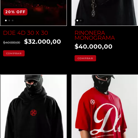
20
%
OFF
DIJE 4D 30 X 30
RIÑONERA
MONOGRAMA
$32.000,00
$40.000,00
$40.000,00