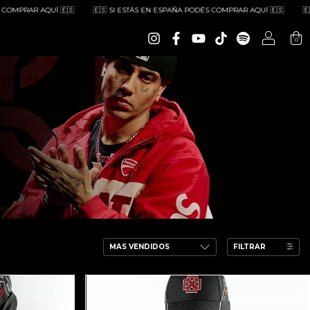
R AQUÍ 🇪🇸
🇪🇸 SI ESTÁS EN ESPAÑA PODÉS COMPRAR AQUÍ 🇪🇸
🇪🇸 SI E
0
FILTRAR